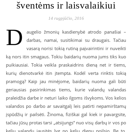
šventėms ir laisvalaikiui
14 rugpjūčio, 2016
D
augelio žmonių kasdienybė atrodo panašiai –
darbas, namai, susitikimai su draugais. Tačiau
vasarą norisi tokią rutiną paįvairintini ir nuveikti
ką nors itin smagaus. Tokiu baidarių nuoma jums tiks kuo
puikiausiai. Tokia veikla praskaidrins dieną net ir tiems,
kurių dienotvarkė itin įtempta. Kodėl verta rinktis tokią
pramogą? Kaip jau minėjome, baidarių nuoma gali būti
geriausias pasirinkimas tiems, kurie valandų valandas
praleidžia darbe ir neturi laiko ilgoms išvykoms. Vos kelios
valandos po darbo ar savaitgalį leis patirti nepamirštamų
įspūdžių ir pailsėti. Žinoma, fiziškai gal kiek ir pavargsite,
tačiau jūsų protas tarsi „atsijungs“ nuo visų darbų ir vos po
kelių valandų jausitės lyg po kelių dienų poilsio. Be to,