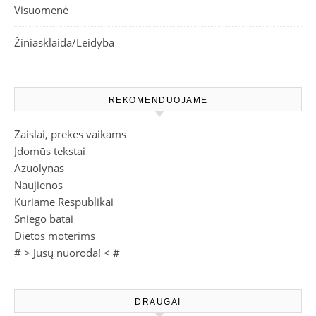
Visuomenė
Žiniasklaida/Leidyba
REKOMENDUOJAME
Zaislai, prekes vaikams
Įdomūs tekstai
Azuolynas
Naujienos
Kuriame Respublikai
Sniego batai
Dietos moterims
# >
Jūsų nuoroda!
< #
DRAUGAI