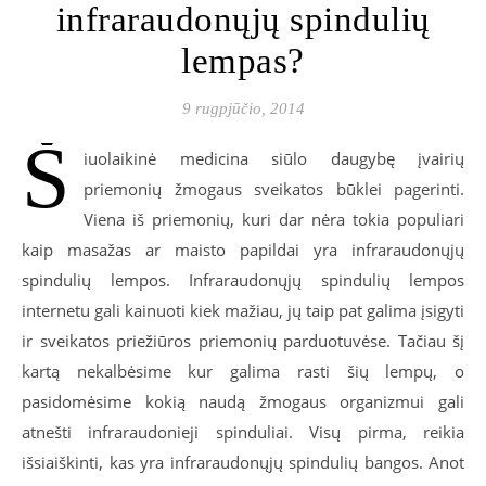
infraraudonųjų spindulių
lempas?
9 rugpjūčio, 2014
Š
iuolaikinė medicina siūlo daugybę įvairių
priemonių žmogaus sveikatos būklei pagerinti.
Viena iš priemonių, kuri dar nėra tokia populiari
kaip masažas ar maisto papildai yra infraraudonųjų
spindulių lempos. Infraraudonųjų spindulių lempos
internetu gali kainuoti kiek mažiau, jų taip pat galima įsigyti
ir sveikatos priežiūros priemonių parduotuvėse. Tačiau šį
kartą nekalbėsime kur galima rasti šių lempų, o
pasidomėsime kokią naudą žmogaus organizmui gali
atnešti infraraudonieji spinduliai. Visų pirma, reikia
išsiaiškinti, kas yra infraraudonųjų spindulių bangos. Anot