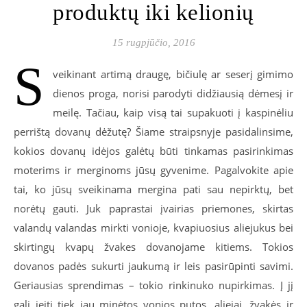
produktų iki kelionių
15 rugpjūčio, 2016
S
veikinant artimą draugę, bičiulę ar seserį gimimo
dienos proga, norisi parodyti didžiausią dėmesį ir
meilę. Tačiau, kaip visą tai supakuoti į kaspinėliu
perrištą dovanų dėžutę? Šiame straipsnyje pasidalinsime,
kokios dovanų idėjos galėtų būti tinkamas pasirinkimas
moterims ir merginoms jūsų gyvenime. Pagalvokite apie
tai, ko jūsų sveikinama mergina pati sau nepirktų, bet
norėtų gauti. Juk paprastai įvairias priemones, skirtas
valandų valandas mirkti vonioje, kvapiuosius aliejukus bei
skirtingų kvapų žvakes dovanojame kitiems. Tokios
dovanos padės sukurti jaukumą ir leis pasirūpinti savimi.
Geriausias sprendimas – tokio rinkinuko nupirkimas. Į jį
gali įeiti tiek jau minėtos vonios putos, aliejai, žvakės ir