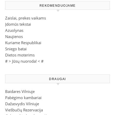
REKOMENDUOJAME
Zaislai, prekes vaikams
Įdomūs tekstai
Azuolynas
Naujienos
Kuriame Respublikai
Sniego batai
Dietos moterims
# >
Jūsų nuoroda!
< #
DRAUGAI
Baidares Vilniuje
Pabėgimo kambariai
Dažasvydis Vilniuje
Viešbučių Rezervacija