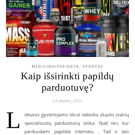
,
MEDICINA/SVEIKATA
SPORTAS
Kaip išsirinkti papildų
parduotuvę?
14 sausio, 2021
L
ietuvos gyventojams tikrai netenka skųstis įvairių
specializuotų parduotuvių stoka. Ypač ten, kur
parduodami papildai internetu . Tad ir tais