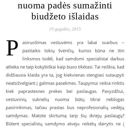
nuoma padės sumažinti
biudžeto išlaidas
19 gegužės, 2015
P
asiruošimas vestuvėms yra labai svarbus –
pasitaiko tokių švenčių, kurios būna ne itin
linksmos todėl, kad samdomi specialistai darbus
atlieka ne taip kokybiškai kaip buvo tikėtasi. Tai reiškia, kad
didžiausia klaida yra ta, jog kiekvienas stengiasi sutaupyti
neatsižvelgiant į galimas pasekmes. Taupymui reikia rinktis
kiek paprastesnes prekes bei paslaugas. Pavyzdžiui,
vestuvinių suknelių nuoma būtų tikrai neblogas
pasirinkimas, tačiau prastas bus neprofesionalių vedėjų
samdymas. Matote skirtumą tarp šių dviejų paslaugų?
Būtent specialistų samdymo atveju reikėtų dairytis ne į