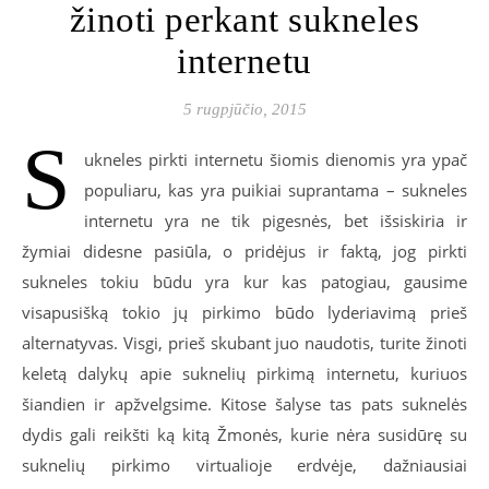
žinoti perkant sukneles
internetu
5 rugpjūčio, 2015
S
ukneles pirkti internetu šiomis dienomis yra ypač
populiaru, kas yra puikiai suprantama – sukneles
internetu yra ne tik pigesnės, bet išsiskiria ir
žymiai didesne pasiūla, o pridėjus ir faktą, jog pirkti
sukneles tokiu būdu yra kur kas patogiau, gausime
visapusišką tokio jų pirkimo būdo lyderiavimą prieš
alternatyvas. Visgi, prieš skubant juo naudotis, turite žinoti
keletą dalykų apie suknelių pirkimą internetu, kuriuos
šiandien ir apžvelgsime. Kitose šalyse tas pats suknelės
dydis gali reikšti ką kitą Žmonės, kurie nėra susidūrę su
suknelių pirkimo virtualioje erdvėje, dažniausiai