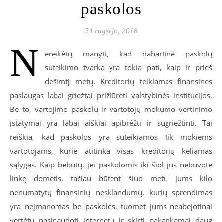
paskolos
24 rugsėjo, 2018
N
ereikėtų manyti, kad dabartinė paskolų
suteikimo tvarka yra tokia pati, kaip ir prieš
dešimtį metų. Kreditorių teikiamas finansines
paslaugas labai griežtai prižiūrėti valstybinės institucijos.
Be to, vartojimo paskolų ir vartotojų mokumo vertinimo
įstatymai yra labai aiškiai apibrėžti ir sugriežtinti. Tai
reiškia, kad paskolos yra suteikiamos tik mokiems
vartotojams, kurie atitinka visas kreditorių keliamas
sąlygas. Kaip bebūtų, jei paskolomis iki šiol jūs nebuvote
linkę domėtis, tačiau būtent šiuo metu jums kilo
nenumatytų finansinių nesklandumų, kurių sprendimas
yra neįmanomas be paskolos, tuomet jums neabejotinai
vertėtų pasinaudoti internetu ir skirti pakankamai daug