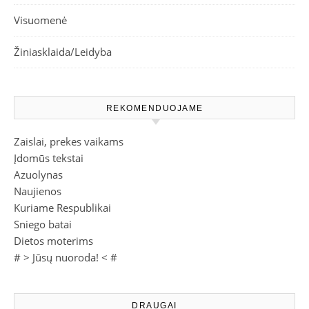
Visuomenė
Žiniasklaida/Leidyba
REKOMENDUOJAME
Zaislai, prekes vaikams
Įdomūs tekstai
Azuolynas
Naujienos
Kuriame Respublikai
Sniego batai
Dietos moterims
# >
Jūsų nuoroda!
< #
DRAUGAI