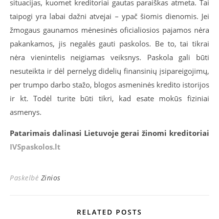
situacijas, kuomet kreditoriai gautas paraiškas atmeta. Tai
taipogi yra labai dažni atvejai – ypač šiomis dienomis. Jei
žmogaus gaunamos mėnesinės oficialiosios pajamos nėra
pakankamos, jis negalės gauti paskolos. Be to, tai tikrai
nėra vienintelis neigiamas veiksnys. Paskola gali būti
nesuteikta ir dėl pernelyg didelių finansinių įsipareigojimų,
per trumpo darbo stažo, blogos asmeninės kredito istorijos
ir kt. Todėl turite būti tikri, kad esate mokūs fiziniai
asmenys.
Patarimais dalinasi Lietuvoje gerai žinomi kreditoriai
IVSpaskolos.lt
Paskelbė
Zinios
RELATED POSTS