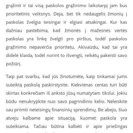
grąžinti ir tai visą paskolos grąžinimo laikotarpį jam bus
prioritetinis veiksnys. Deja, bet tik nedaugelis žmonių į
paskolas žvelgia teisingai ir elgiasi atsakingai. Kur kas
dažniau pastebima, kad žmonės į mažesnės vertės
paskolas yra linkę žvelgti pro pirštus, todėl paskolos
grąžinimo nepaverčia prioritetu. Akivaizdu, kad tai yra
didelė klaida, todėl norint to išvengti, reikėtų pakeisti savo
požiūrį.
Taip pat svarbu, kad jūs žinotumėte, kaip tinkamai jums
suteiktą paskolą paskirstysite. Kiekvienas centas turi būti
skirtas konkrečiam iš anksto jūsų numatytam tikslui. Jokiu
būdu nenukrypkite nuo savo pagrindinio kelio. Neleiskite
sau priimti neteisingų finansinių sprendimų. Be abejo, šiuo
atveju kalbame apie situaciją, kuomet paskola yra
suteikiama. Tačiau būtina kalbėti ir apie priešingas