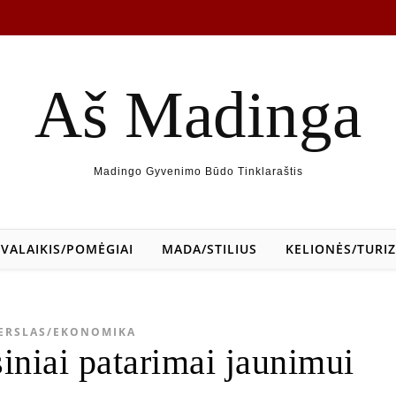
Aš Madinga
Madingo Gyvenimo Būdo Tinklaraštis
SVALAIKIS/POMĖGIAI
MADA/STILIUS
KELIONĖS/TURI
ERSLAS/EKONOMIKA
iniai patarimai jaunimui