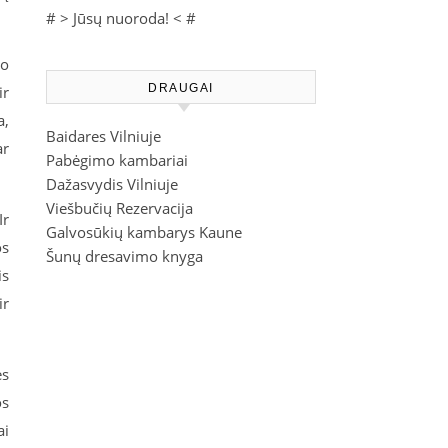
# >
Jūsų nuoroda!
< #
ko
DRAUGAI
ir
a,
Baidares Vilniuje
ar
Pabėgimo kambariai
Dažasvydis Vilniuje
Viešbučių Rezervacija
Ir
Galvosūkių kambarys Kaune
os
Šunų dresavimo knyga
is
ir
ės
os
ai