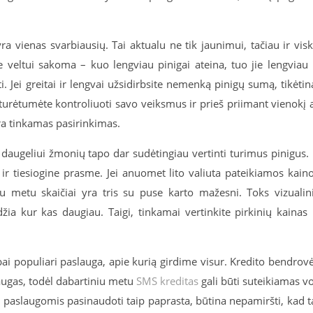
ra vienas svarbiausių. Tai aktualu ne tik jaunimui, tačiau ir vis
ltui sakoma – kuo lengviau pinigai ateina, tuo jie lengviau 
ti. Jei greitai ir lengvai užsidirbsite nemenką pinigų sumą, tikėtin
u turėtumėte kontroliuoti savo veiksmus ir prieš priimant vienokį 
 yra tinkamas pasirinkimas.
daugeliui žmonių tapo dar sudėtingiau vertinti turimus pinigus. 
 ir tiesiogine prasme. Jei anuomet lito valiuta pateikiamos kain
iu metu skaičiai yra tris su puse karto mažesni. Toks vizualin
džia kur kas daugiau. Taigi, tinkamai vertinkite pirkinių kainas 
bai populiari paslauga, apie kurią girdime visur. Kredito bendrov
laugas, todėl dabartiniu metu
SMS kreditas
gali būti suteikiamas v
 paslaugomis pasinaudoti taip paprasta, būtina nepamiršti, kad t