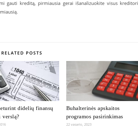
mi gauti kreditą, pirmiausia gerai išanalizuokite visus kreditor
amiausią.
RELATED POSTS
eturint didelių finansų
Buhalterinės apskaitos
i verslą?
programos pasirinkimas
2016
22 vasario, 2023