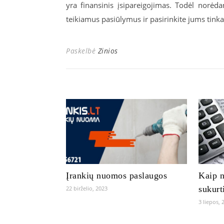
yra finansinis įsipareigojimas. Todėl norėda
teikiamus pasiūlymus ir pasirinkite jums tink
Paskelbė
Zinios
Įrankių nuomos paslaugos
Kaip n
sukurt
22 birželio, 2023
3 liepos, 