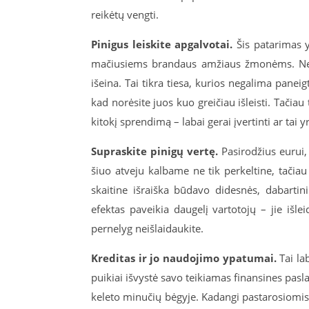
reikėtų vengti.
Pinigus leiskite apgalvotai.
Šis patarimas y
mačiusiems brandaus amžiaus žmonėms. Ne ve
išeina. Tai tikra tiesa, kurios negalima paneig
kad norėsite juos kuo greičiau išleisti. Tačia
kitokį sprendimą – labai gerai įvertinti ar tai
Supraskite pinigų vertę.
Pasirodžius eurui, 
šiuo atveju kalbame ne tik perkeltine, tačiau
skaitine išraiška būdavo didesnės, dabartin
efektas paveikia daugelį vartotojų – jie išlei
pernelyg neišlaidaukite.
Kreditas ir jo naudojimo ypatumai.
Tai la
puikiai išvystė savo teikiamas finansines pas
keleto minučių bėgyje. Kadangi pastarosiomis