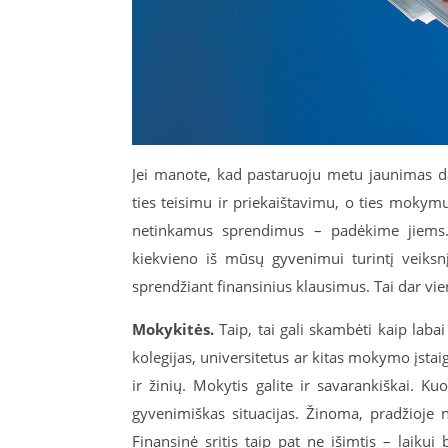
Jei manote, kad pastaruoju metu jaunimas da
ties teisimu ir priekaištavimu, o ties mokym
netinkamus sprendimus – padėkime jiems. T
kiekvieno iš mūsų gyvenimui turintį veiksnį
sprendžiant finansinius klausimus. Tai dar vi
Mokykitės.
Taip, tai gali skambėti kaip laba
kolegijas, universitetus ar kitas mokymo įstaiga
ir žinių. Mokytis galite ir savarankiškai. Ku
gyvenimiškas situacijas. Žinoma, pradžioje ne
Finansinė sritis taip pat ne išimtis – laiku