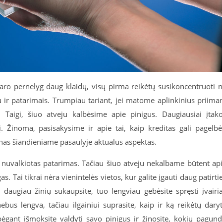
ro pernelyg daug klaidų, visų pirma reikėtų susikoncentruoti 
u ir patarimais. Trumpiau tariant, jei matome aplinkinius priima
aigi, šiuo atveju kalbėsime apie pinigus. Daugiausiai įtak
. Žinoma, pasisakysime ir apie tai, kaip kreditas gali pagelbė
enas šiandieniame pasaulyje aktualus aspektas.
i nuvalkiotas patarimas. Tačiau šiuo atveju nekalbame būtent ap
s. Tai tikrai nėra vienintelės vietos, kur galite įgauti daug patirti
o daugiau žinių sukaupsite, tuo lengviau gebėsite spręsti įvairi
bus lengva, tačiau ilgainiui suprasite, kaip ir ką reikėtų daryt
i bėgant išmoksite valdyti savo pinigus ir žinosite, kokių pagun