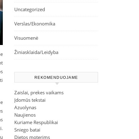
Uncategorized
Verslas/Ekonomika
Visuomenė
Žiniasklaida/Leidyba
ne
nt
os
REKOMENDUOJAME
ti
Zaislai, prekes vaikams
Įdomūs tekstai
ie
Azuolynas
es
Naujienos
as
Kuriame Respublikai
i.
Sniego batai
dų
Dietos moterims