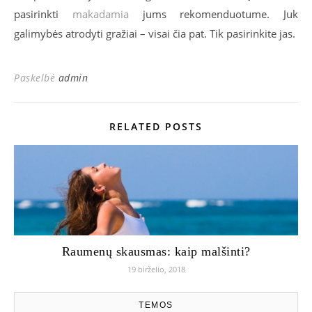
pasirinkti
makadamia
jums rekomenduotume. Juk
galimybės atrodyti gražiai – visai čia pat. Tik pasirinkite jas.
Paskelbė
admin
RELATED POSTS
Raumenų skausmas: kaip malšinti?
19 birželio, 2018
TEMOS