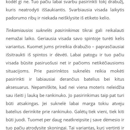
kodėl gi ne. Tuo pačiu labai svarbu pasirinkti tokį drabužį,
kuris neatrodyti iššaukiantis. Svarbiausia visada laikytis
padorumo ribų ir niekada neišklysite iš etiketo kelio.
Tinkamiausios suknelės pasirinkimas
tikrai gali reikalauti
nemažai laiko. Geriausia visada savo spintoje turėti kelis
variantus. Kuomet jums prireikia drabužio – paprasčiausiai
išsitraukti iš spintos ir dėvėti. Labai patogu ir tuo pačiu
visada būsite pasiruošusi net ir pačioms netikėčiausioms
situacijoms. Prie pasirinktos suknelės reikia mokėti
pasirinkti ir labiausiai derančius batelius bei kitus
aksesuarus. Nepamiškite, kad nei viena moteris neleidžia
sau išeiti į lauką be rankinuko. Jo pasirinkimas taip pat turi
būti atsakingas. Jei suknelė labai marga tokiu atveju
batelius derinkite prie rankinuko. Galėtų tiek vieni, tiek kiti
būti juodi. Tuomet per daug neatkreipsite į save dėmesio ir
tuo pačiu atrodysite skoningai. Tai variantas, kurį vertinti ir