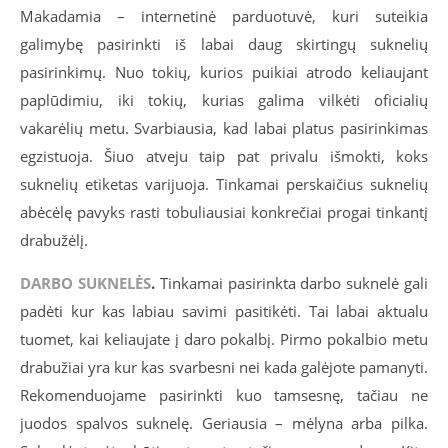
Makadamia – internetinė parduotuvė, kuri suteikia
galimybę pasirinkti iš labai daug skirtingų suknelių
pasirinkimų. Nuo tokių, kurios puikiai atrodo keliaujant
paplūdimiu, iki tokių, kurias galima vilkėti oficialių
vakarėlių metu. Svarbiausia, kad labai platus pasirinkimas
egzistuoja. Šiuo atveju taip pat privalu išmokti, koks
suknelių etiketas varijuoja. Tinkamai perskaičius suknelių
abėcėlę pavyks rasti tobuliausiai konkrečiai progai tinkantį
drabužėlį.
DARBO SUKNELĖS
.
Tinkamai pasirinkta darbo suknelė gali
padėti kur kas labiau savimi pasitikėti. Tai labai aktualu
tuomet, kai keliaujate į daro pokalbį. Pirmo pokalbio metu
drabužiai yra kur kas svarbesni nei kada galėjote pamanyti.
Rekomenduojame pasirinkti kuo tamsesnę, tačiau ne
juodos spalvos suknelę. Geriausia – mėlyna arba pilka.