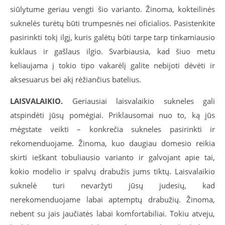
siūlytume geriau vengti šio varianto. Žinoma, kokteilinės
suknelės turėtų būti trumpesnės nei oficialios. Pasistenkite
pasirinkti tokį ilgį, kuris galėtų būti tarpe tarp tinkamiausio
kuklaus ir gašlaus ilgio. Svarbiausia, kad šiuo metu
keliaujama į tokio tipo vakarėlį galite nebijoti dėvėti ir
aksesuarus bei akį rėžiančius batelius.
LAISVALAIKIO.
Geriausiai laisvalaikio sukneles gali
atspindėti jūsų pomėgiai. Priklausomai nuo to, ką jūs
mėgstate veikti – konkrečia sukneles pasirinkti ir
rekomenduojame. Žinoma, kuo daugiau domesio reikia
skirti ieškant tobuliausio varianto ir galvojant apie tai,
kokio modelio ir spalvų drabužis jums tiktų. Laisvalaikio
suknelė turi nevaržyti jūsų judesių, kad
nerekomenduojame labai aptemptų drabužių. Žinoma,
nebent su jais jaučiatės labai komfortabiliai. Tokiu atveju,