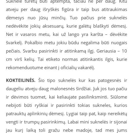
Suknelė turėtų būti aptempta, tačiau ne per daug. Kitu
atveju per daug išryškės figūra ir taip bus atitraukimas
dėmesys nuo jūsų minčių. Tuo pačius prie suknelės
nedėvėkite jokių aksesuarų, kurie galėtų blaškyti dėmesį.
Net ir vasaros metu, kai už lango yra karšta – dėvėkite
švarkelį. Pokalbio metu jokiu būdu negalima būti nuogais
pečiais. Svarbu pasirinkti ir atitinkamą ilgį. Geriausia – 10
cm virš kelių. Tai etiketo normas atitinkantis ilgis, kurie
rekomenduotume einant į oficialių vakarėlį.
KOKTEILINĖS.
Šio tipo suknelės kur kas patogesnės ir
daugeliu atveju daug malonesnės širdžiai. Juk jos tuo pačiu
ir dėvimos tuomet, kai keliaujate pasilinksminti. Siūlome
nebijoti būti ryškiai ir pasirinkti tokias sukneles, kurios
patrauktų aplinkinių dėmesį. Lygiai taip pat, kaip nereikėtų
vengti ir trumpų pasirinkimų. Labai mini suknelės ir sijonai
jau kurį laiką toli gražu nebe madoje, tad mes jums