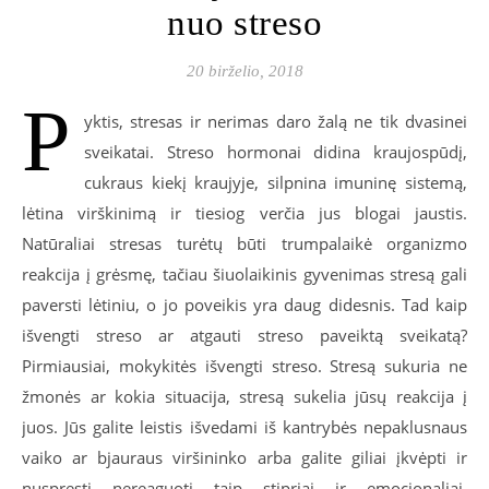
nuo streso
20 birželio, 2018
P
yktis, stresas ir nerimas daro žalą ne tik dvasinei
sveikatai. Streso hormonai didina kraujospūdį,
cukraus kiekį kraujyje, silpnina imuninę sistemą,
lėtina virškinimą ir tiesiog verčia jus blogai jaustis.
Natūraliai stresas turėtų būti trumpalaikė organizmo
reakcija į grėsmę, tačiau šiuolaikinis gyvenimas stresą gali
paversti lėtiniu, o jo poveikis yra daug didesnis. Tad kaip
išvengti streso ar atgauti streso paveiktą sveikatą?
Pirmiausiai, mokykitės išvengti streso. Stresą sukuria ne
žmonės ar kokia situacija, stresą sukelia jūsų reakcija į
juos. Jūs galite leistis išvedami iš kantrybės nepaklusnaus
vaiko ar bjauraus viršininko arba galite giliai įkvėpti ir
nuspręsti nereaguoti taip stipriai ir emocionaliai.