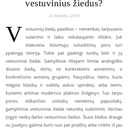
vestuvinius žiedus?
16 birželio, 2018
V
estuvinių žiedų paieškos – nemenkas, tarpusavio
sutarimo ir laiko reikalaujantis iššūkis. Juk
kiekviena būsimųjų sutuoktinių pora turi
ypatingą istoriją. Tokie pat ypatingi turėtų būti ir jų
vestuviniai žiedai. Gamyklose išliejami šimtai analogiško
dizaino žiedų, skirtų ne konkretiems asmenims, o
konkrečioms asmenų grupėms. Pavyzdžiui, tiems, kurie
mėgsta klasiką ir subtilų aukso spindesį, arba tiems,
kuriems artimas modernus platinos žvilgesys. Tuo tarpu
poros, ieškančios unikalių vienetinių papuošalų,
gamykliniai vestuviniai žiedai neturėtų sudominti. Verčiau
įsigyti rankų darbo vestuvinius žiedus. Šiuos žiedus drauge
su juvelyru galima kurti nuo pat pradžių arba rinktis iš jau