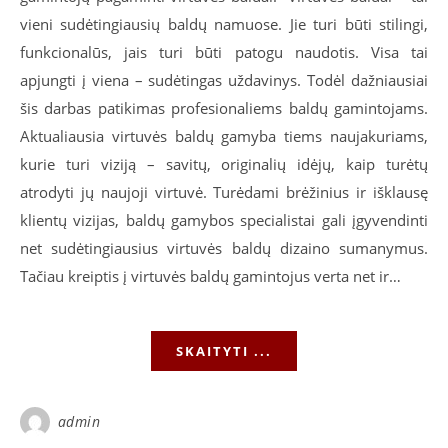
vieni sudėtingiausių baldų namuose. Jie turi būti stilingi,
funkcionalūs, jais turi būti patogu naudotis. Visa tai
apjungti į viena – sudėtingas uždavinys. Todėl dažniausiai
šis darbas patikimas profesionaliems baldų gamintojams.
Aktualiausia virtuvės baldų gamyba tiems naujakuriams,
kurie turi viziją – savitų, originalių idėjų, kaip turėtų
atrodyti jų naujoji virtuvė. Turėdami brėžinius ir išklausę
klientų vizijas, baldų gamybos specialistai gali įgyvendinti
net sudėtingiausius virtuvės baldų dizaino sumanymus.
Tačiau kreiptis į virtuvės baldų gamintojus verta net ir…
SKAITYTI ...
admin