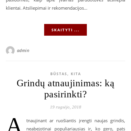
klientai. Atsiliepimai ir rekomendacijos…
SKAITYTI ...
admin
,
BŪSTAS
KITA
Grindų atnaujinimas: ką
pasirinkti?
19 rugsėjo, 2018
A
tnaujinant ar ruošiantis įrengti naujas grindis,
neabejotinai populiariausias ir, ko gero, pats