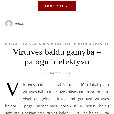
SKAITYTI ...
admin
,
,
BŪSTAS
LAISVALAIKIS/POMĖGIAI
PIRKINIAI/PASLAUG
Virtuvės baldų gamyba –
patogu ir efektyvu
22 rugsėjo, 2021
V
irtuvės baldų salonai šiandien siūlo labai platų
virtuvės baldų ir virtuvės aksesuarų asortimentą.
Visgi daugelis sutinka, kad geriausi virtuvės
baldai – pagal asmeninius poreikius ir norus baldų
gamintojų pagaminti virtuvės baldai. Virtuvės baldai – tai