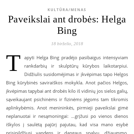
KULTŪRA/MENAS
Paveikslai ant drobės: Helga
Bing
18 birželio, 2018
T
apyti Helga Bing pradėjo pasibaigus intensyviam
rankdarbių ir skulptūrų kūrybos laikotarpiui.
Didžiulis susidomėjimas ir įkvėpimas tapo Helgos
Bing kūrybinės saviraiškos mokykla. Anot pačios Helgos,
įkvėpimas tapybai ant drobės kilo iš vidinių jos sielos galių,
sąveikaujant psichinėms ir fizinėms jėgoms tam tikromis
aplinkybėmis. Anot menininkės, pirmieji paveikslai gimė
neplanuotai ir nesąmoningai: …grįžusi po vienos dienos
iškylos į saulėtą pajūrį pajutau, kad visa mano esybė
prisipildžiusi vandens ir dangaus spalvų, džiaugsmo,