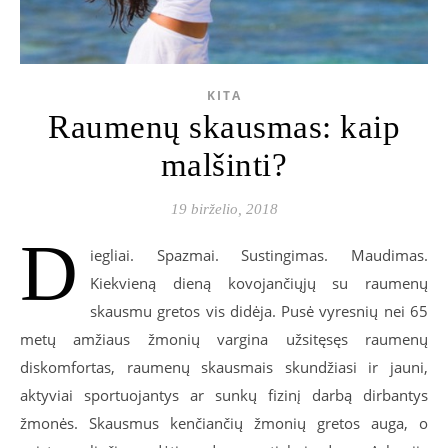
KITA
Raumenų skausmas: kaip
malšinti?
19 birželio, 2018
D
iegliai. Spazmai. Sustingimas. Maudimas.
Kiekvieną dieną kovojančiųjų su raumenų
skausmu gretos vis didėja. Pusė vyresnių nei 65
metų amžiaus žmonių vargina užsitęsęs raumenų
diskomfortas, raumenų skausmais skundžiasi ir jauni,
aktyviai sportuojantys ar sunkų fizinį darbą dirbantys
žmonės. Skausmus kenčiančių žmonių gretos auga, o