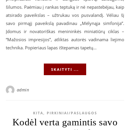
šilumos. Paėmiau į rankas teptuką ir nė nepastebėjau, kaip
atsirado paveikslas – užtrukau vos pusvalandį. Vėliau šį
savo pirmąjį paveikslą pavadinau „Mėlynąja simfonija”.
Įdomus ir novatoriškas menininkės miniatiūrų ciklas –
“Mažosios impresijos”, atliktas autorės vadinama liejimo
technika. Popieriaus lapas ištepamas tapetų…
SKAITYTI ...
admin
,
KITA
PIRKINIAI/PASLAUGOS
Kodėl verta gamintis savo