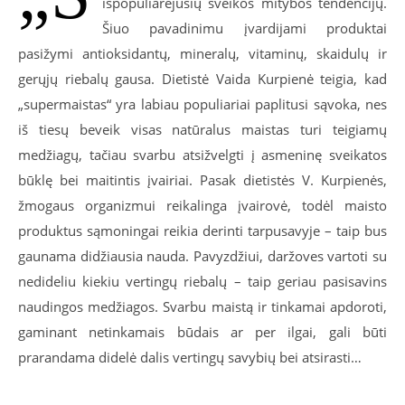
išpopuliarėjusių sveikos mitybos tendencijų.
Šiuo pavadinimu įvardijami produktai
pasižymi antioksidantų, mineralų, vitaminų, skaidulų ir
gerųjų riebalų gausa. Dietistė Vaida Kurpienė teigia, kad
„supermaistas“ yra labiau populiariai paplitusi sąvoka, nes
iš tiesų beveik visas natūralus maistas turi teigiamų
medžiagų, tačiau svarbu atsižvelgti į asmeninę sveikatos
būklę bei maitintis įvairiai. Pasak dietistės V. Kurpienės,
žmogaus organizmui reikalinga įvairovė, todėl maisto
produktus sąmoningai reikia derinti tarpusavyje – taip bus
gaunama didžiausia nauda. Pavyzdžiui, daržoves vartoti su
nedideliu kiekiu vertingų riebalų – taip geriau pasisavins
naudingos medžiagos. Svarbu maistą ir tinkamai apdoroti,
gaminant netinkamais būdais ar per ilgai, gali būti
prarandama didelė dalis vertingų savybių bei atsirasti…