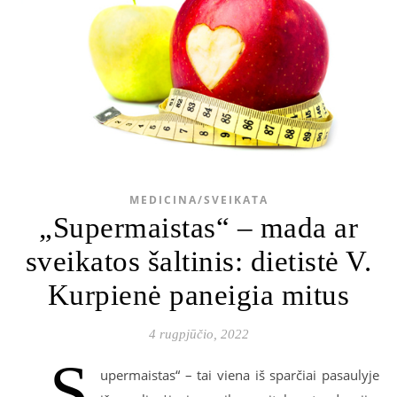
MEDICINA/SVEIKATA
„Supermaistas“ – mada ar
sveikatos šaltinis: dietistė V.
Kurpienė paneigia mitus
4 rugpjūčio, 2022
„S
upermaistas“ – tai viena iš sparčiai pasaulyje