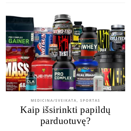
,
MEDICINA/SVEIKATA
SPORTAS
Kaip išsirinkti papildų
parduotuvę?