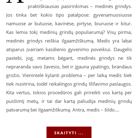
praktiškiausias pasirinkimas – medinės grindys.
Jos tinka bet kokio tipo patalpose: gyvenamuosiuose
namuose ar butuose, kavinėse, pirtyse, biuruose ir kitur.
Kas lemia tokį medinių grindų populiarumą? Visų pirma,
medinės grindys reiškia ilgaamžiškumą. Medis yra labai
atsparus įvairiam kasdienio gyvenimo poveikiui. Daugelis
pastebi, jog, metams bėgant, medinės grindys ne tik
nepraranda savo žavesio, bet ir įgauna ypatingo, brandaus
grožio. Vienintelė kylanti problema – per laiką medis šiek
tiek nusitrina, todėl reikalingos grindų šlifavimo paslaugos.
Kita vertus, tokios procedūros gali prireikti vos kartą per
pusšimtį metų, ir tai dar kartą paliudija medinių grindų
patvarumą bei ilgaamžiškumą. Antra, medis – šildo.…
SKAITYTI ...