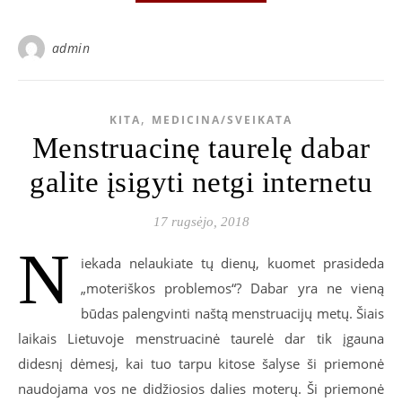
admin
,
KITA
MEDICINA/SVEIKATA
Menstruacinę taurelę dabar
galite įsigyti netgi internetu
17 rugsėjo, 2018
N
iekada nelaukiate tų dienų, kuomet prasideda
„moteriškos problemos“? Dabar yra ne vieną
būdas palengvinti naštą menstruacijų metų. Šiais
laikais Lietuvoje menstruacinė taurelė dar tik įgauna
didesnį dėmesį, kai tuo tarpu kitose šalyse ši priemonė
naudojama vos ne didžiosios dalies moterų. Ši priemonė