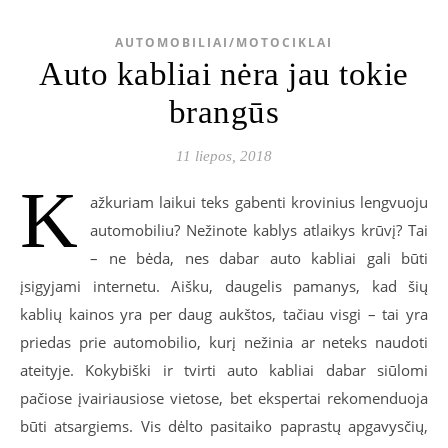
AUTOMOBILIAI/MOTOCIKLAI
Auto kabliai nėra jau tokie
brangūs
11 liepos, 2018
K
ažkuriam laikui teks gabenti krovinius lengvuoju
automobiliu? Nežinote kablys atlaikys krūvį? Tai
– ne bėda, nes dabar auto kabliai gali būti
įsigyjami internetu. Aišku, daugelis pamanys, kad šių
kablių kainos yra per daug aukštos, tačiau visgi – tai yra
priedas prie automobilio, kurį nežinia ar neteks naudoti
ateityje. Kokybiški ir tvirti auto kabliai dabar siūlomi
pačiose įvairiausiose vietose, bet ekspertai rekomenduoja
būti atsargiems. Vis dėlto pasitaiko paprastų apgavysčių,