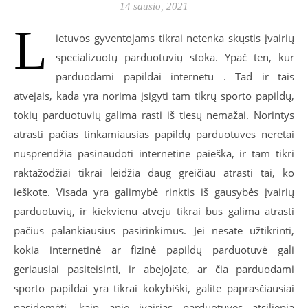
14 sausio, 2021
L
ietuvos gyventojams tikrai netenka skųstis įvairių
specializuotų parduotuvių stoka. Ypač ten, kur
parduodami papildai internetu . Tad ir tais
atvejais, kada yra norima įsigyti tam tikrų sporto papildų,
tokių parduotuvių galima rasti iš tiesų nemažai. Norintys
atrasti pačias tinkamiausias papildų parduotuves neretai
nusprendžia pasinaudoti internetine paieška, ir tam tikri
raktažodžiai tikrai leidžia daug greičiau atrasti tai, ko
ieškote. Visada yra galimybė rinktis iš gausybės įvairių
parduotuvių, ir kiekvienu atveju tikrai bus galima atrasti
pačius palankiausius pasirinkimus. Jei nesate užtikrinti,
kokia internetinė ar fizinė papildų parduotuvė gali
geriausiai pasiteisinti, ir abejojate, ar čia parduodami
sporto papildai yra tikrai kokybiški, galite paprasčiausiai
pasidomėti, kaip apie įvairias parduotuves atsiliepia