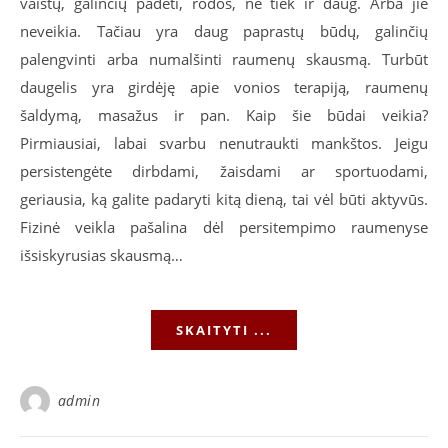
vaistų, galinčių padėti, rodos, ne tiek ir daug. Arba jie
neveikia. Tačiau yra daug paprastų būdų, galinčių
palengvinti arba numalšinti raumenų skausmą. Turbūt
daugelis yra girdėję apie vonios terapiją, raumenų
šaldymą, masažus ir pan. Kaip šie būdai veikia?
Pirmiausiai, labai svarbu nenutraukti mankštos. Jeigu
persistengėte dirbdami, žaisdami ar sportuodami,
geriausia, ką galite padaryti kitą dieną, tai vėl būti aktyvūs.
Fizinė veikla pašalina dėl persitempimo raumenyse
išsiskyrusias skausmą…
SKAITYTI ...
admin