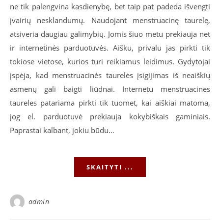
ne tik palengvina kasdienybę, bet taip pat padeda išvengti
įvairių nesklandumų. Naudojant menstruacinę taurelę,
atsiveria daugiau galimybių. Jomis šiuo metu prekiauja net
ir internetinės parduotuvės. Aišku, privalu jas pirkti tik
tokiose vietose, kurios turi reikiamus leidimus. Gydytojai
įspėja, kad menstruacinės taurelės įsigijimas iš neaiškių
asmenų gali baigti liūdnai. Internetu menstruacines
taureles patariama pirkti tik tuomet, kai aiškiai matoma,
jog el. parduotuvė prekiauja kokybiškais gaminiais.
Paprastai kalbant, jokiu būdu…
SKAITYTI ...
admin